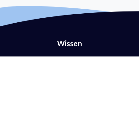
Wissen
Was ist E-Mail-Authentifizierung?
Was ist DMARC?
Was ist eine DMARC-Richtlinie?
Was ist SPF?
Was ist DKIM?
Was ist BIMI?
Was ist MTA-STS?
Was ist TLS-RPT?
Was ist RUA?
Was ist RUF?
AntiSpam vs. DMARC?