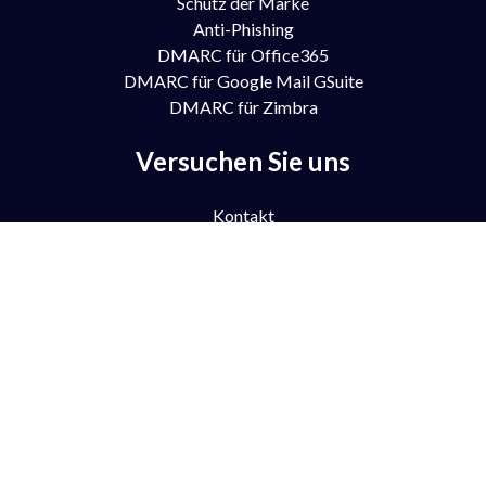
Schutz der Marke
Anti-Phishing
DMARC für Office365
DMARC für Google Mail GSuite
DMARC für Zimbra
Versuchen Sie uns
Kontakt
Kostenlose Testversion
Demo buchen
Partnerschaft
Preisgestaltung
FAQ
Unterstützung
Blog